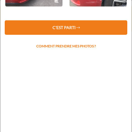
⚠️ Service client fermé du 1er au 16 août 2026 inclus.
Les devis restent traités sous 48 h.
La prise de rendez-vous reprendra le lundi 17 août.
C'EST PARTI
COMMENT PRENDRE MES PHOTOS ?
Votre plaque d'immatriculation nous permettra de
rapidement identifier la marque et le modèle
RECHERCHER L'IMMATRICULATION