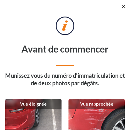
×
RETOUR
DEMANDE DE DEVIS
POUR RÉPARATION EXPRESS
Sur quel véhicule devons-nous
Avant de commencer
intervenir ?
Type de véhicule
Munissez vous du numéro d'immatriculation et
de deux photos par dégâts.
Vue éloignée
Vue rapprochée