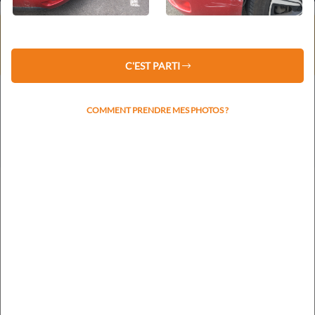
⚠️ Service client fermé du 1er au 16 août 2026 inclus.
Les devis restent traités sous 48 h.
La prise de rendez-vous reprendra le lundi 17 août.
C'EST PARTI
COMMENT PRENDRE MES PHOTOS ?
Votre plaque d'immatriculation nous permettra de
rapidement identifier la marque et le modèle
RECHERCHER L'IMMATRICULATION