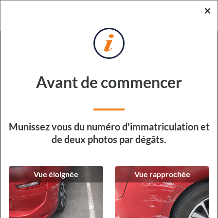
×
RETOUR
DEMANDE DE DEVIS
POUR RÉPARATION EXPRESS
Sur quel véhicule devons-nous
Avant de commencer
intervenir ?
Type de véhicule
Munissez vous du numéro d'immatriculation et
de deux photos par dégâts.
Vue éloignée
Vue rapprochée