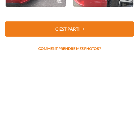
⚠️ Service client fermé du 1er au 16 août 2026 inclus.
Les devis restent traités sous 48 h.
La prise de rendez-vous reprendra le lundi 17 août.
C'EST PARTI
COMMENT PRENDRE MES PHOTOS ?
Votre plaque d'immatriculation nous permettra de
rapidement identifier la marque et le modèle
RECHERCHER L'IMMATRICULATION