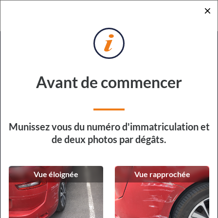
×
RETOUR
DEMANDE DE DEVIS
POUR RÉPARATION EXPRESS
Sur quel véhicule devons-nous
Avant de commencer
intervenir ?
Type de véhicule
Munissez vous du numéro d'immatriculation et
de deux photos par dégâts.
Vue éloignée
Vue rapprochée