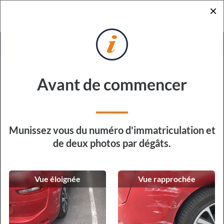
×
RETOUR
DEMANDE DE DEVIS
POUR RÉPARATION EXPRESS
Sur quel véhicule devons-nous
Avant de commencer
intervenir ?
Type de véhicule
Munissez vous du numéro d'immatriculation et
de deux photos par dégâts.
Vue éloignée
Vue rapprochée