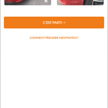
⚠️ Service client fermé du 1er au 16 août 2026 inclus.
Les devis restent traités sous 48 h.
La prise de rendez-vous reprendra le lundi 17 août.
C'EST PARTI
COMMENT PRENDRE MES PHOTOS ?
Votre plaque d'immatriculation nous permettra de
rapidement identifier la marque et le modèle
RECHERCHER L'IMMATRICULATION