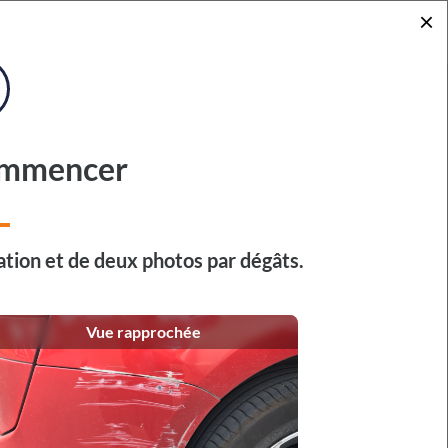
×
ommencer
 au 16 août 2026 inclus.
tion et de deux photos par dégâts.
ités sous 48 h.
endra le lundi 17 août.
Vue rapprochée
rapidement identifier la marque et le modèle