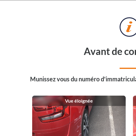
Avant de c
⚠️ Service client fermé du 1er
Munissez vous du numéro d'immatricula
Les devis restent tra
La prise de rendez-vous repr
Vue éloignée
Votre plaque d'immatriculation nous permettra de