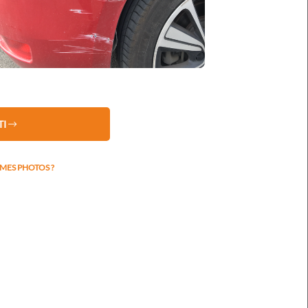
TRICULATION
TI
ES PHOTOS ?
dégâts
ER