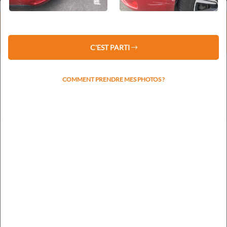
⚠️ Service client fermé du 1er au 16 août 2026 inclus.
Les devis restent traités sous 48 h.
La prise de rendez-vous reprendra le lundi 17 août.
C'EST PARTI
COMMENT PRENDRE MES PHOTOS ?
Votre plaque d'immatriculation nous permettra de
rapidement identifier la marque et le modèle
RECHERCHER L'IMMATRICULATION