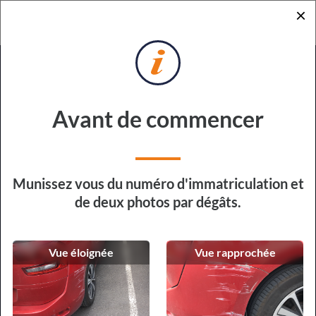
×
RETOUR
DEMANDE DE DEVIS
POUR RÉPARATION EXPRESS
Sur quel véhicule devons-nous
Avant de commencer
intervenir ?
Type de véhicule
Munissez vous du numéro d'immatriculation et
de deux photos par dégâts.
Vue éloignée
Vue rapprochée