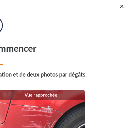
×
ommencer
 au 16 août 2026 inclus.
tion et de deux photos par dégâts.
ités sous 48 h.
endra le lundi 17 août.
Vue rapprochée
rapidement identifier la marque et le modèle