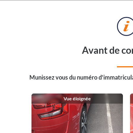
Avant de c
⚠️ Service client fermé du 1er
Munissez vous du numéro d'immatricula
Les devis restent tra
La prise de rendez-vous repr
Vue éloignée
Votre plaque d'immatriculation nous permettra de