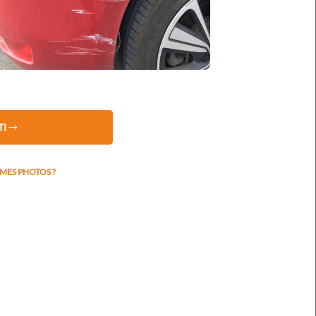
TRICULATION
TI
ES PHOTOS ?
dégâts
ER