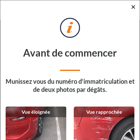
×
RETOUR
DEMANDE DE DEVIS
POUR RÉPARATION EXPRESS
Sur quel véhicule devons-nous
Avant de commencer
intervenir ?
Type de véhicule
Munissez vous du numéro d'immatriculation et
de deux photos par dégâts.
Vue éloignée
Vue rapprochée