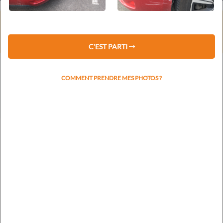
⚠️ Service client fermé du 1er au 16 août 2026 inclus.
Les devis restent traités sous 48 h.
La prise de rendez-vous reprendra le lundi 17 août.
C'EST PARTI
COMMENT PRENDRE MES PHOTOS ?
Votre plaque d'immatriculation nous permettra de
rapidement identifier la marque et le modèle
RECHERCHER L'IMMATRICULATION