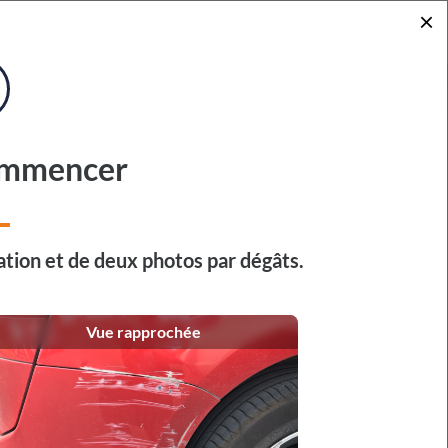
×
ommencer
 au 16 août 2026 inclus.
tion et de deux photos par dégâts.
ités sous 48 h.
endra le lundi 17 août.
Vue rapprochée
rapidement identifier la marque et le modèle