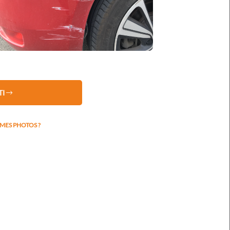
TRICULATION
TI
ES PHOTOS ?
dégâts
ER