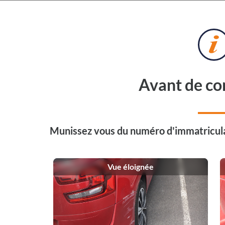
Avant de c
⚠️ Service client fermé du 1er
Munissez vous du numéro d'immatricula
Les devis restent tra
La prise de rendez-vous repr
Vue éloignée
Votre plaque d'immatriculation nous permettra de