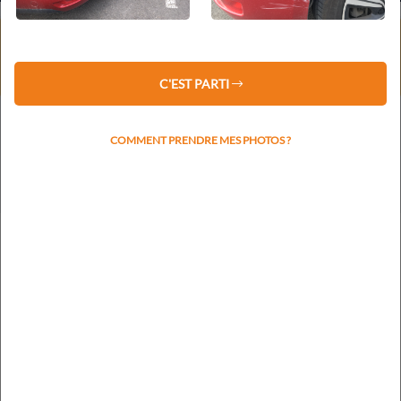
⚠️ Service client fermé du 1er au 16 août 2026 inclus.
Les devis restent traités sous 48 h.
La prise de rendez-vous reprendra le lundi 17 août.
C'EST PARTI
COMMENT PRENDRE MES PHOTOS ?
Votre plaque d'immatriculation nous permettra de
rapidement identifier la marque et le modèle
RECHERCHER L'IMMATRICULATION