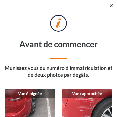
×
RETOUR
DEMANDE DE DEVIS
POUR RÉPARATION EXPRESS
Sur quel véhicule devons-nous
Avant de commencer
intervenir ?
Type de véhicule
Munissez vous du numéro d'immatriculation et
de deux photos par dégâts.
Vue éloignée
Vue rapprochée