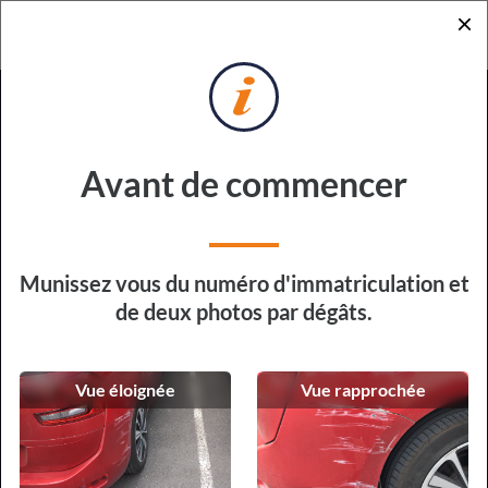
×
RETOUR
DEMANDE DE DEVIS
POUR RÉPARATION EXPRESS
Sur quel véhicule devons-nous
Avant de commencer
intervenir ?
Type de véhicule
Munissez vous du numéro d'immatriculation et
de deux photos par dégâts.
Vue éloignée
Vue rapprochée