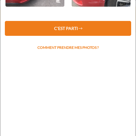
⚠️ Service client fermé du 1er au 16 août 2026 inclus.
Les devis restent traités sous 48 h.
La prise de rendez-vous reprendra le lundi 17 août.
C'EST PARTI
COMMENT PRENDRE MES PHOTOS ?
Votre plaque d'immatriculation nous permettra de
rapidement identifier la marque et le modèle
RECHERCHER L'IMMATRICULATION