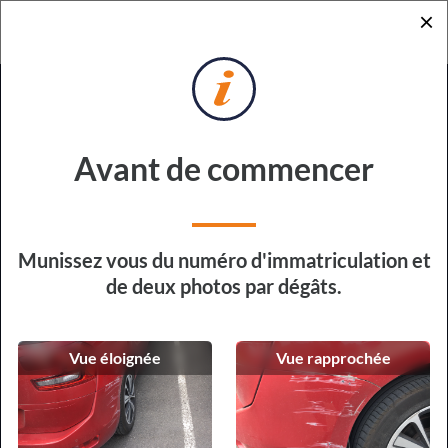
×
RETOUR
DEMANDE DE DEVIS
POUR RÉPARATION EXPRESS
Sur quel véhicule devons-nous
Avant de commencer
intervenir ?
Type de véhicule
Munissez vous du numéro d'immatriculation et
de deux photos par dégâts.
Vue éloignée
Vue rapprochée