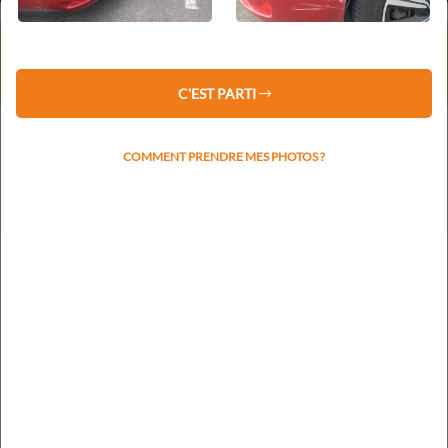
⚠️ Service client fermé du 1er au 16 août 2026 inclus.
Les devis restent traités sous 48 h.
La prise de rendez-vous reprendra le lundi 17 août.
C'EST PARTI
COMMENT PRENDRE MES PHOTOS ?
Votre plaque d'immatriculation nous permettra de
rapidement identifier la marque et le modèle
RECHERCHER L'IMMATRICULATION