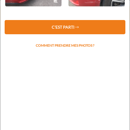
⚠️ Service client fermé du 1er au 16 août 2026 inclus.
Les devis restent traités sous 48 h.
La prise de rendez-vous reprendra le lundi 17 août.
C'EST PARTI
COMMENT PRENDRE MES PHOTOS ?
Votre plaque d'immatriculation nous permettra de
rapidement identifier la marque et le modèle
RECHERCHER L'IMMATRICULATION