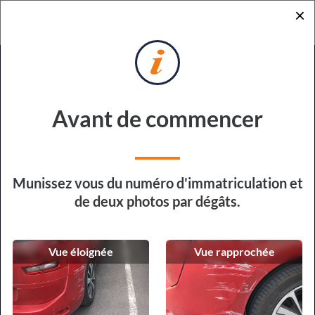
×
RETOUR
DEMANDE DE DEVIS
POUR RÉPARATION EXPRESS
Sur quel véhicule devons-nous
Avant de commencer
intervenir ?
Type de véhicule
Munissez vous du numéro d'immatriculation et
de deux photos par dégâts.
Vue éloignée
Vue rapprochée