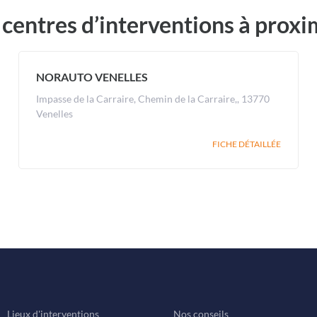
 centres d’interventions à proxi
NORAUTO VENELLES
Impasse de la Carraire, Chemin de la Carraire,, 13770
Venelles
FICHE DÉTAILLÉE
Lieux d'interventions
Nos conseils