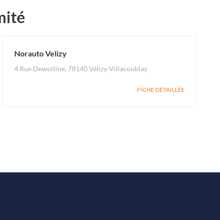
mité
Norauto Velizy
4 Rue Dewoitine, 78140 Vélizy-Villacoublay
FICHE DÉTAILLÉE