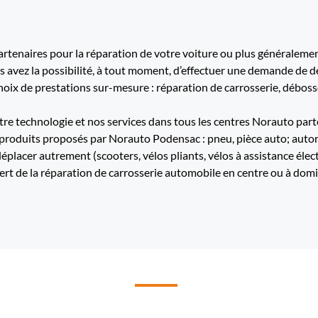
tenaires pour la réparation de votre voiture ou plus généralement
us avez la possibilité, à tout moment, d’effectuer une demande de d
ix de prestations sur-mesure : réparation de carrosserie, débossel
re technologie et nos services dans tous les centres Norauto part
 produits proposés par Norauto Podensac : pneu, pièce auto; autorad
déplacer autrement (scooters, vélos pliants, vélos à assistance élec
e la réparation de carrosserie automobile en centre ou à domic