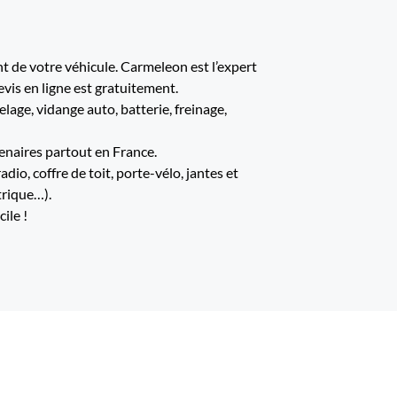
 de votre véhicule. Carmeleon est l’expert
evis en ligne est gratuitement.
age, vidange auto, batterie, freinage,
enaires partout en France.
io, coffre de toit, porte-vélo, jantes et
trique…).
ile !