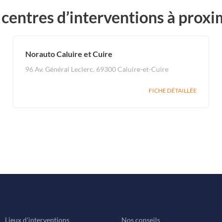
 centres d’interventions à proxi
Norauto Caluire et Cuire
96 Av. Général Leclerc, 69300 Caluire-et-Cuire
FICHE DÉTAILLÉE
Lieux d'interventions
Nos conseils