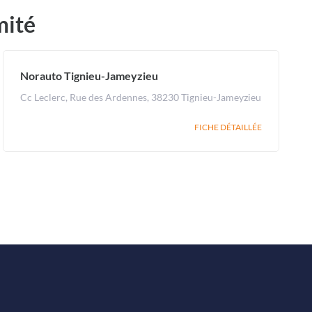
mité
Norauto Tignieu-Jameyzieu
Cc Leclerc, Rue des Ardennes, 38230 Tignieu-Jameyzieu
FICHE DÉTAILLÉE