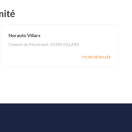
mité
Norauto Villars
Chemin de Montravel, 42390 VILLARS
FICHE DÉTAILLÉE