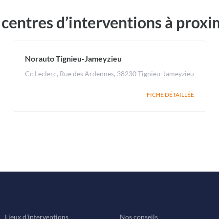
 centres d’interventions à proxi
Norauto Tignieu-Jameyzieu
Cc Leclerc, Rue des Ardennes, 38230 Tignieu-Jameyzieu
FICHE DÉTAILLÉE
Lieux d'interventions
Nos conseils