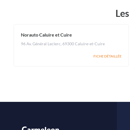
Les
Norauto Caluire et Cuire
96 Av. Général Leclerc, 69300 Caluire-et-Cuire
FICHE DÉTAILLÉE