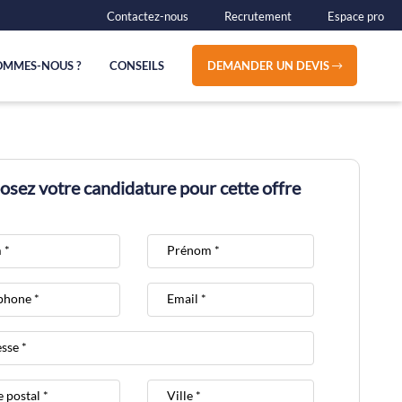
Contactez-nous
Recrutement
Espace pro
OMMES-NOUS ?
CONSEILS
DEMANDER UN DEVIS
sez votre candidature pour cette offre
 *
Prénom *
phone *
Email *
sse *
 postal *
Ville *