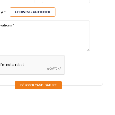
V *
CHOISISSEZ UN FICHIER
vations *
DÉPOSER CANDIDATURE